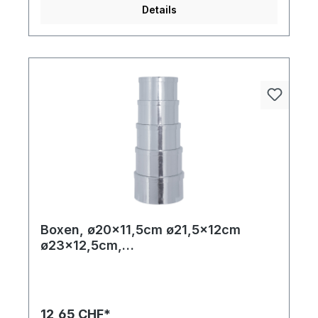
Details
Boxen, ø20x11,5cm ø21,5x12cm
ø23x12,5cm,
ø24,5x13cm+ø26x13,5cm 5
Stk./Satz, rund, nestend, Pappe
12,65 CHF*