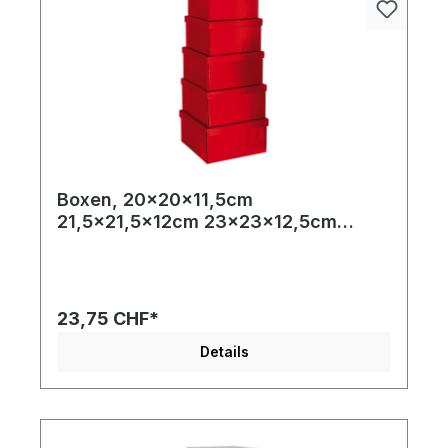
Boxen, 20x20x11,5cm
21,5x21,5x12cm 23x23x12,5cm
24,5x24,5x13cm und 26x26x13,5cm
5 Stk./Satz, quadratisch, nestend,
Pappe
23,75 CHF*
Details