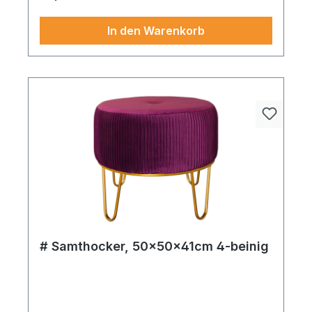
In den Warenkorb
# Samthocker, 50x50x41cm 4-beinig
Dieses stilvolle stück bringt kreativen Charme in
Ihre Gestaltungsideen. Elch aus Kunststoff &
Kunstfell, mehrteilig 180x100x180cm braun.