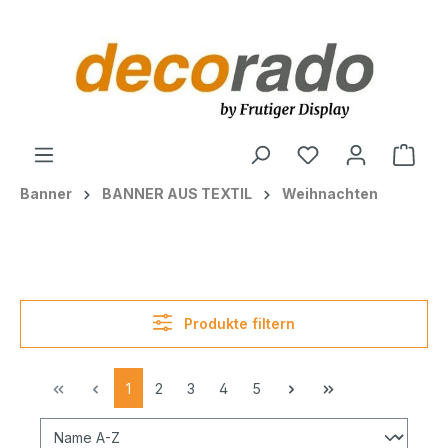
alt springen
Ware
Banner
BANNER AUS TEXTIL
Weihnachten
Produkte filtern
1
2
3
4
5