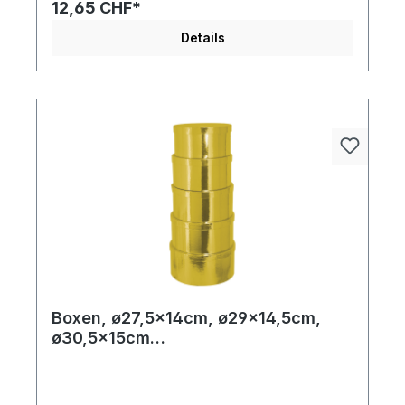
12,65 CHF*
Details
Boxen, ø27,5x14cm, ø29x14,5cm,
ø30,5x15cm
ø32x15,5cm+ø33,5x16cm 5
Stk./Satz, rund, nestend, Pappe