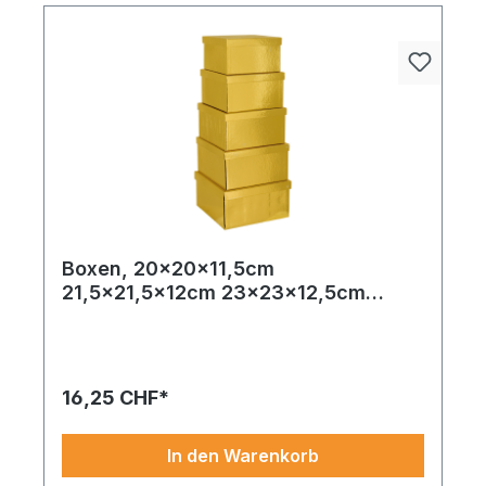
Boxen, 20x20x11,5cm
21,5x21,5x12cm 23x23x12,5cm
24,5x24,5x13cm und 26x26x13,5cm
5 Stk./Satz, quadratisch, nestend,
Pappe
16,25 CHF*
In den Warenkorb