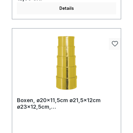
Details
Boxen, ø20x11,5cm ø21,5x12cm
ø23x12,5cm,
ø24,5x13cm+ø26x13,5cm 5
Stk./Satz, rund, nestend, Pappe