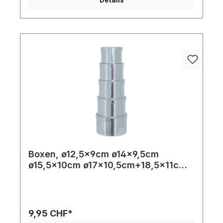
Boxen, ø12,5x9cm ø14x9,5cm
ø15,5x10cm ø17x10,5cm+18,5x11cm 5
Stk./Satz, rund, nestend, Pappe
9,95 CHF*