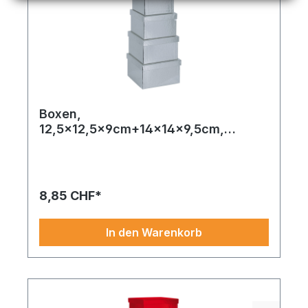
Boxen,
12,5x12,5x9cm+14x14x9,5cm,
15,5x15,5x10cm,
17x17x10,5cm+18,5x18,5x11cm, 5
Stk./Satz, quadratisch, nestend,
Pappe
8,85 CHF*
In den Warenkorb