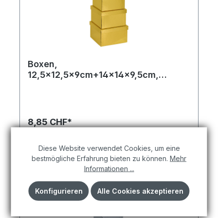
Boxen,
12,5x12,5x9cm+14x14x9,5cm,
15,5x15,5x10cm,
17x17x10,5cm+18,5x18,5x11cm, 5
Stk./Satz, quadratisch, nestend,
Pappe
8,85 CHF*
In den Warenkorb
Diese Website verwendet Cookies, um eine
bestmögliche Erfahrung bieten zu können.
Mehr
Informationen ...
Konfigurieren
Alle Cookies akzeptieren