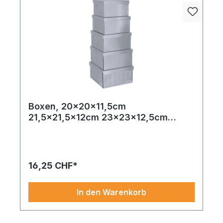
Boxen, 20x20x11,5cm
21,5x21,5x12cm 23x23x12,5cm
24,5x24,5x13cm und 26x26x13,5cm
5 Stk./Satz, quadratisch, nestend,
Pappe
16,25 CHF*
In den Warenkorb