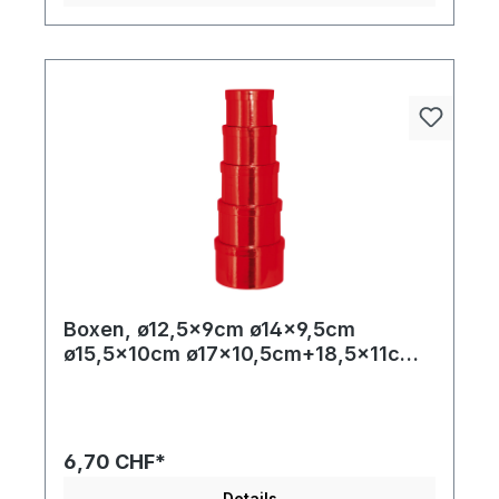
Boxen, ø12,5x9cm ø14x9,5cm
ø15,5x10cm ø17x10,5cm+18,5x11cm 5
Stk./Satz, rund, nestend, Pappe
6,70 CHF*
Details