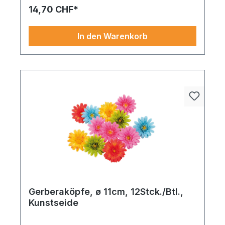
ideal mit Trockenblumen, Jute, Holz oder anderen
14,70 CHF*
Naturmaterialien. Ein Muss für Dekowelten mit Herz
und Charakter.
In den Warenkorb
Gerberaköpfe, ø 11cm, 12Stck./Btl.,
Kunstseide
Perfekt für Themenwelten mit Charakter und