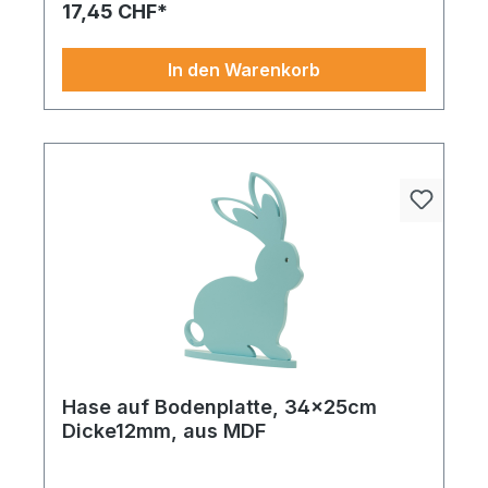
17,45 CHF*
Gesamtbild erzeugen. Sofort einsetzbar für
moderne, langlebige Dekowelten.
In den Warenkorb
Hase auf Bodenplatte, 34x25cm
Dicke12mm, aus MDF
Ein eleganter und pflegefreier Blickfang für grüne
Rauminszenierungen. Hase auf Bodenplatte aus