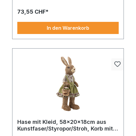
Latzhose aus Kunstfaser/Styropor/Stroh, stehend
53x26x22cm grün/weiß. Die naturgetreue
73,55 CHF*
Verarbeitung macht diese Kunstpflanze zu einer
langlebigen Alternative mit viel Ausdruck. Jetzt
entdecken und blumige Akzente setzen.
In den Warenkorb
Hase mit Kleid, 58x20x18cm aus
Kunstfaser/Styropor/Stroh, Korb mit
Ostereier, stehend