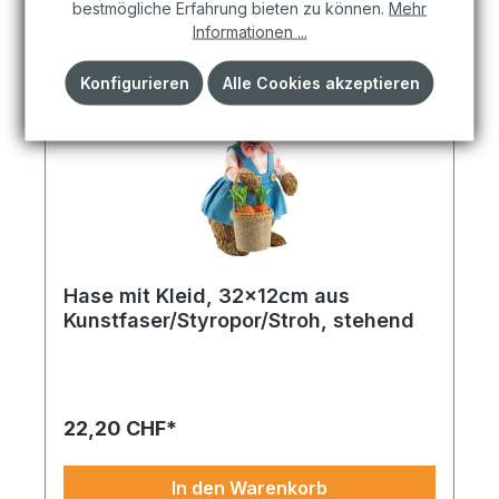
bestmögliche Erfahrung bieten zu können.
Mehr
Informationen ...
Konfigurieren
Alle Cookies akzeptieren
Hase mit Kleid, 32x12cm aus
Kunstfaser/Styropor/Stroh, stehend
Ein florales Accessoire mit Papiercharme – ideal
für Frühlingsund Sommerinszenierungen. Hase mit
Latzhose aus Kunstfaser/Styropor/Stroh, liegend
25x38cm bunt. Perfekt für Girlanden, Vasen,
22,20 CHF*
Gestecke oder florale Wände geeignet.
Verfügbar in vielen Farben – gleich mitbestellen.
In den Warenkorb