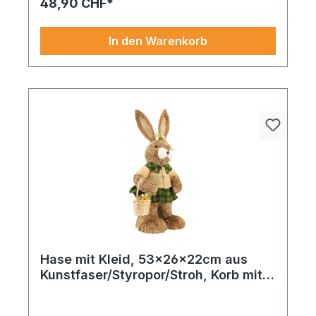
48,90 CHF*
In den Warenkorb
Hase mit Kleid, 53x26x22cm aus
Kunstfaser/Styropor/Stroh, Korb mit
Ostereier, stehend
blütenpracht, die ganz ohne Pflege auskommt –
perfekt für Ihre saisonale Dekowelt. Hase mit