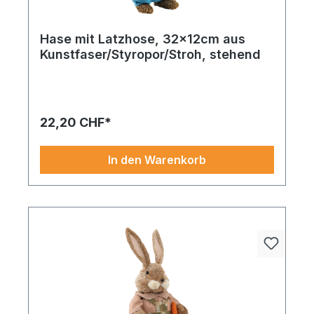
Hase mit Latzhose, 32x12cm aus
Kunstfaser/Styropor/Stroh, stehend
Luftig, leicht und ausdrucksstark – ein
blütenhighlight für kreative Arrangements. Hase
mit Kleid aus Kunstfaser/Styropor/Stroh, stehend
32x12cm bunt. Die authentische Formgebung sorgt
22,20 CHF*
für einen natürlichen Look ohne Pflegeaufwand.
Jetzt entdecken und saisonal dekorieren.
In den Warenkorb