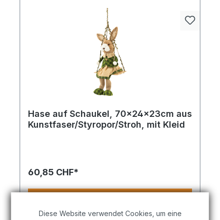
Hase auf Schaukel, 70x24x23cm aus
Kunstfaser/Styropor/Stroh, mit Kleid
Ein farbenfroher Akzent für stilvolle
Inszenierungen rund um Frühling oder Ostern.
Hase auf Schaukel aus Kunstfaser/Styropor/Stroh,
mit Latzhose 52x24x23cm grün/weiß. Ideal für
60,85 CHF*
Tischdekos, Gestecke oder florale
Themenwelten im Innenbereich. Ein Must-have für
Ihre saisonale Gestaltungsvielfalt.
In den Warenkorb
Diese Website verwendet Cookies, um eine