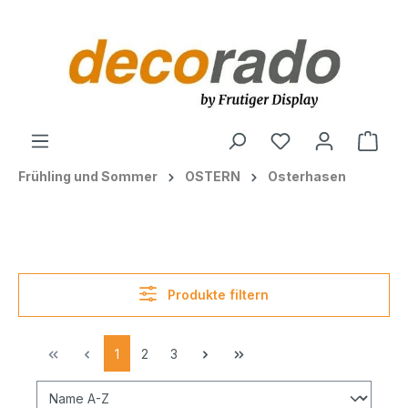
alt springen
Ware
Frühling und Sommer
OSTERN
Osterhasen
Produkte filtern
1
2
3