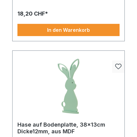
MDF 38x16cm, Dicke12mm mint. Einfach aufstellen,
kombinieren und sofort ein harmonisches
18,20 CHF*
Gesamtbild erzeugen. Jetzt entdecken und stilvoll
begrünen – ganz ohne Pflegeaufwand.
In den Warenkorb
Hase auf Bodenplatte, 38x13cm
Dicke12mm, aus MDF