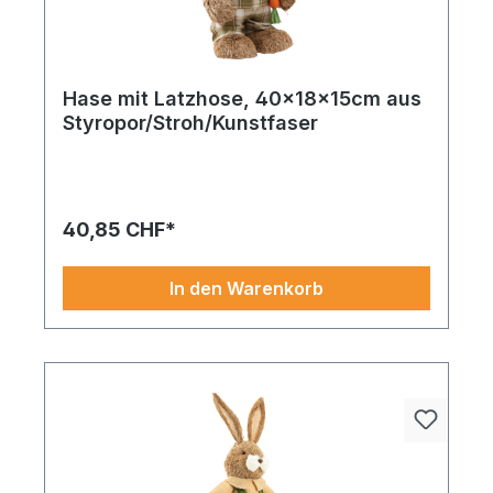
Hase mit Latzhose, 40x18x15cm aus
Styropor/Stroh/Kunstfaser
Ein stilvolles Detail für kreative Dekorationen
durch sein zeitloses Design, Hase auf
Karottenschaukel kann vielseitig verwendet
werden.
40,85 CHF*
In den Warenkorb