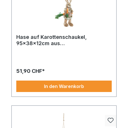
Hase auf Karottenschaukel,
95x38x12cm aus
Styropor/Stroh/Kunstfaser, mit Kleid,
Ein geschmackvoller Akzent durch sein zeitloses
zum Hängen
Design, Karotte setzt elegante Akzente in Ihrem
Zuhause.
51,90 CHF*
In den Warenkorb