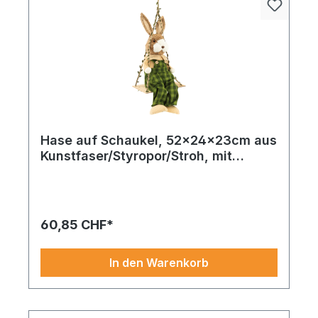
Hase auf Schaukel, 52x24x23cm aus
Kunstfaser/Styropor/Stroh, mit
Latzhose
Ein farbenfroher Akzent für stilvolle
Inszenierungen rund um Frühling oder Ostern.
Fisch Girlande aus Holz 150x13cm weiß/blau.
Kombinieren Sie dieses stück mit Nestern, Moos
60,85 CHF*
oder österlichen Accessoires. Bestellen und
stilvoll kombinieren.
In den Warenkorb