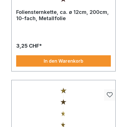
Foliensternkette, ca. ø 12cm, 200cm,
10-fach, Metallfolie
Foliensternkette 10-fach – ein zuverlässiger
Begleiter für saisonale Highlights. Die
Verarbeitung und Farbwahl laden zum Dekorieren
ein.
3,25 CHF*
In den Warenkorb