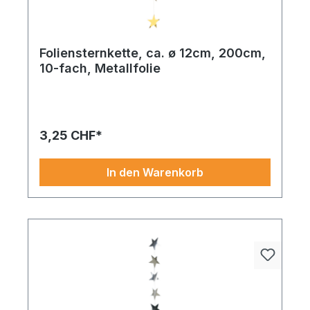
Foliensternkette, ca. ø 12cm, 200cm,
10-fach, Metallfolie
Foliensternkette 10-fach, Metallfolie ca. Diese
Variante überzeugt mit durchdachtem Design und
lässt sich vielseitig kombinieren – perfekt für
moderne Deko-Ideen.
3,25 CHF*
In den Warenkorb