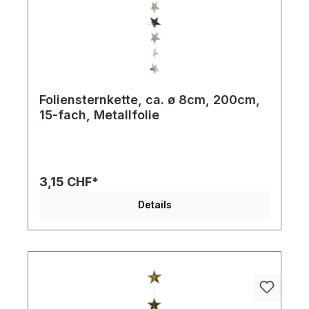
Foliensternkette, ca. ø 8cm, 200cm,
15-fach, Metallfolie
Setzen Sie mit dem Foliensternkette 15-fach
Akzente: Ob in Schaufenstern, Events oder
privaten Räumen – dieses Produkt entfaltet überall
seine Wirkung.
3,15 CHF*
Details