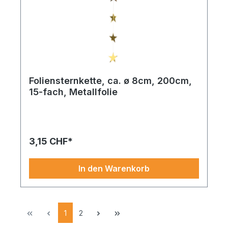
Foliensternkette, ca. ø 8cm, 200cm,
15-fach, Metallfolie
Foliensternkette 15-fach – ein zuverlässiger
Begleiter für saisonale Highlights. Die
Verarbeitung und Farbwahl laden zum Dekorieren
ein.
3,15 CHF*
In den Warenkorb
1
2