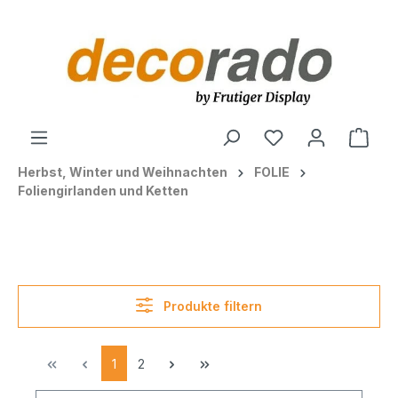
alt springen
Ware
Herbst, Winter und Weihnachten
FOLIE
Foliengirlanden und Ketten
Produkte filtern
1
2