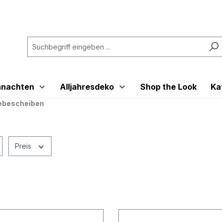
hnachten
Alljahresdeko
Shop the Look
Ka
ebescheiben
Preis