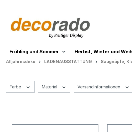
springen
Zur Hauptnavigation springen
Frühling und Sommer
Herbst, Winter und Wei
Alljahresdeko
LADENAUSSTATTUNG
Saugnäpfe, Kl
Farbe
Material
Versandinformationen