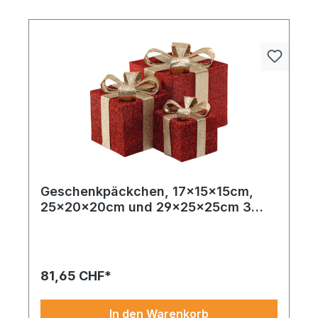
Geschenkpäckchen, 17x15x15cm,
25x20x20cm und 29x25x25cm 3
Stk./Set, aus Glitzerstoff und Metall,
ineinander passend
81,65 CHF*
In den Warenkorb