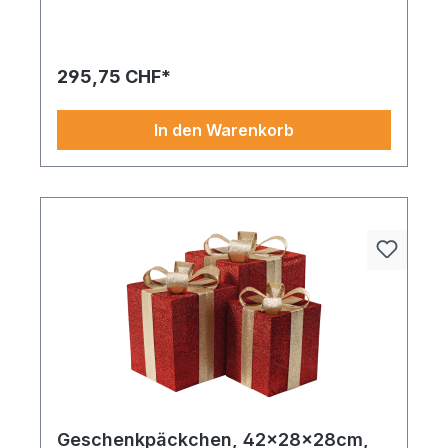
Stk./Set, aus Glitzerstoff und Metall,
gestreift, ineinander passend
295,75 CHF*
In den Warenkorb
Geschenkpäckchen, 42x28x28cm,