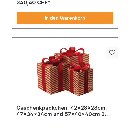
340,40 CHF*
In den Warenkorb
Geschenkpäckchen, 42x28x28cm,
47x34x34cm und 57x40x40cm 3
Stk./Set, aus Glitzerstoff und Metall,
gestreift, ineinander passend