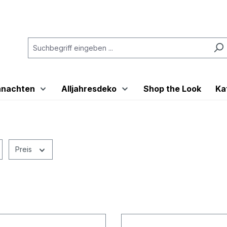
hnachten
Alljahresdeko
Shop the Look
Ka
Preis