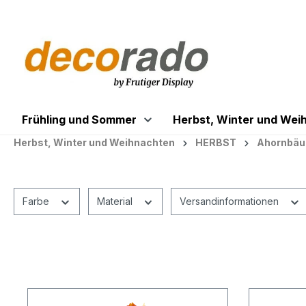
springen
Zur Hauptnavigation springen
Frühling und Sommer
Herbst, Winter und Wei
Herbst, Winter und Weihnachten
HERBST
Ahornbä
Farbe
Material
Versandinformationen