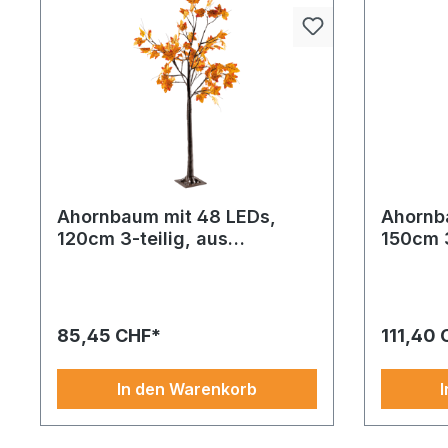
Ahornbaum mit 48 LEDs,
Ahornb
120cm 3-teilig, aus
150cm 3
Kunststoff und Kunstseide,
Kunstst
mit USB Stecker, für den
mit USB
Innenbereich
Innenb
85,45 CHF*
111,40 
In den Warenkorb