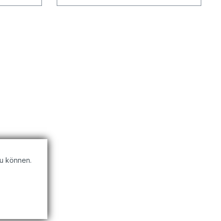
n aus
u können.