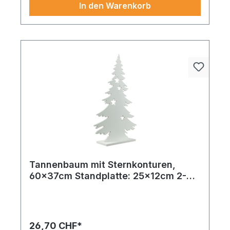
In den Warenkorb
Tannenbaum mit Sternkonturen,
60x37cm Standplatte: 25x12cm 2-
teilig, aus MDF, selbststehend
Hochwertig verarbeitet und universell einsetzbar –
für kreative köpfe genau das Richtige. Rentier 2-
teilig, aus MDF, stehend 60x40cm, Standplatte:
28,5x12cm weiß. Ein geschmackvolles Highlight in
26,70 CHF*
jedem Setting. Ein tolles Finish und hohe