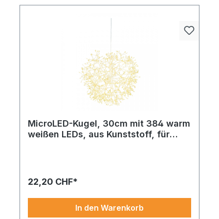
MicroLED-Kugel, 30cm mit 384 warm
weißen LEDs, aus Kunststoff, für
Innen
LED-Eiszapfenkette 40-fach,, 5m Anschlusskabel
10m transparent/kaltweiß. Funktion trifft auf stilvolle
Gestaltung. Durchdacht in seiner Konstruktion und
edel in der Optik. Sofort bestellbar
22,20 CHF*
In den Warenkorb