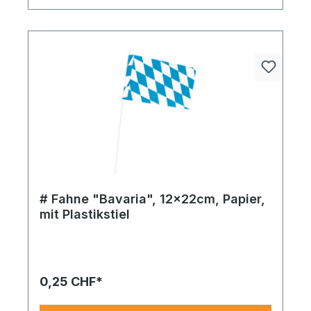
# Fahne "Bavaria", 12x22cm, Papier,
mit Plastikstiel
Fahne ^Bavaria´ Papier – stilvoll, durchdacht und
bereit für den großen Auftritt in Ihrem
Schaufenster oder Ihrer Präsentation.
0,25 CHF*