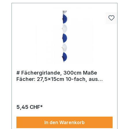
# Fächergirlande, 300cm Maße
Fächer: 27,5x15cm 10-fach, aus
Papier, schwer entflammbar nach B1
Holen Sie sich die seidenpapiergirlande aus
papier – diese Variante in blau überzeugt durch
ihren hochwertigen Material-Look. Ideal für
kreative Dekoideen und anspruchsvolle
5,45 CHF*
Inszenierungen.
In den Warenkorb