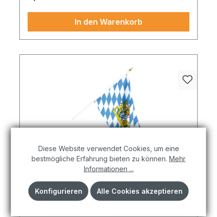
In den Warenkorb
Diese Website verwendet Cookies, um eine
bestmögliche Erfahrung bieten zu können.
Mehr
Informationen ...
Fahne am Holzstiel, 30x45cm,
Kunstseide
Konfigurieren
Alle Cookies akzeptieren
Fahne am Holzstiel Kunstseide 30x45cm Bayern.
Diese Variante überzeugt mit durchdachtem
Design und lässt sich vielseitig kombinieren –