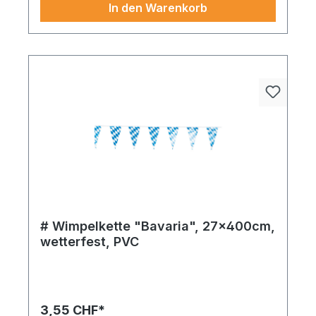
In den Warenkorb
# Wimpelkette "Bavaria", 27x400cm,
wetterfest, PVC
Wimpelkette ^Bavaria´ wetterfest – ein
zuverlässiger Begleiter für saisonale Highlights.
Die Verarbeitung und Farbwahl laden zum
Dekorieren ein.
3,55 CHF*