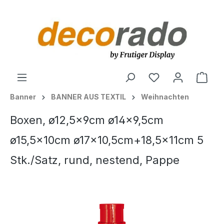
alt springen
Ware
Banner
BANNER AUS TEXTIL
Weihnachten
Boxen, ø12,5x9cm ø14x9,5cm
ø15,5x10cm ø17x10,5cm+18,5x11cm 5
Stk./Satz, rund, nestend, Pappe
Bildergalerie überspringen