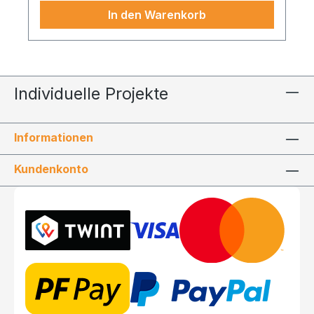
für Themenwelten, winterliche Inszenierungen
In den Warenkorb
und saisonale Präsentationsflächen. Jetzt sichern
und stilvoll Akzente setzen.
Individuelle Projekte
Informationen
Kundenkonto