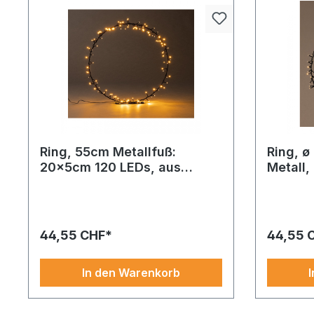
Ring, 55cm Metallfuß:
Ring, ø
20x5cm 120 LEDs, aus
Metall,
Metall, mit
Kunstst
Diese Version von Weihnachtsthron
Diese Ver
Kunststoffüberzug IP44
Transf
aus Fiberglas setzt mit rot und Material
setzt mit 
Transformer
ein eindrucksvolles Statement – ideal
eindrucksv
für Events, Präsentationen oder
Events, P
44,55 CHF*
44,55 
Schaufenster.
Schaufens
In den Warenkorb