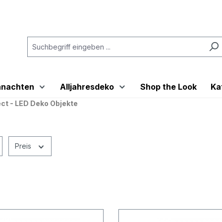
hnachten
Alljahresdeko
Shop the Look
Ka
t - LED Deko Objekte
Preis