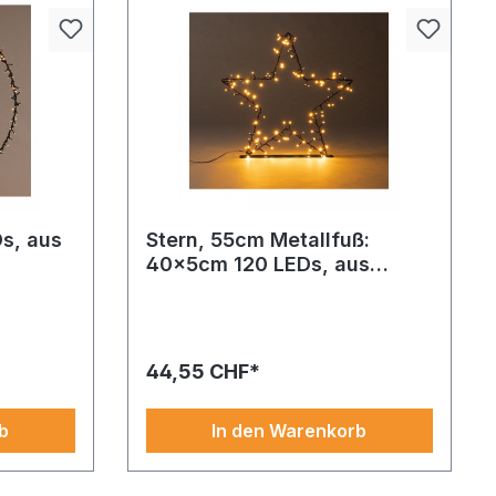
s, aus
Stern, 55cm Metallfuß:
40x5cm 120 LEDs, aus
44
Metall, mit
ickfang in
Ring 120 LEDs in weiß aus feinem
Kunststoffüberzug IP44
toff-
Kunststoff – verleiht jedem
Transformer
iche
Arrangement eine exklusive und
e zu
feierliche Note.
44,55 CHF*
b
In den Warenkorb