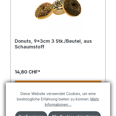
Donuts, 9x3cm 3 Stk./Beutel, aus
Schaumstoff
Ideal für sommerliche Themenwelten, Events oder
Schaufenster mit Beach-Flair. Donuts 3 Stk./Beutel,
aus Schaumstoff 9x3cm mehrfarbig. Verleiht
Strandbars, Outdoorflächen oder Innenräumen ein
14,80 CHF*
lockeres Ambiente. Jetzt entdecken und den
Sommer in Ihre Deko holen.
In den Warenkorb
Diese Website verwendet Cookies, um eine
bestmögliche Erfahrung bieten zu können.
Mehr
Informationen ...