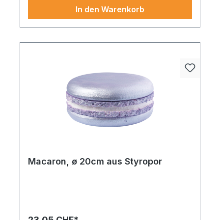
In den Warenkorb
Macaron, ø 20cm aus Styropor
Diese künstliche Pflanze bringt frisches Flair ohne
Aufwand in Ihre Dekowelt. Macarons im 4-er Set,
aus Styropor ø10cm bunt. Einfach aufstellen,
kombinieren und sofort ein harmonisches
23,05 CHF*