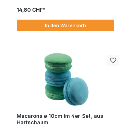
Hartschaum ø 10cm blau/grün. Einsetzbar im
Schaufenster, auf Events oder zu Hause – sorgt
14,80 CHF*
stets für einen maritimen oder saisonalen Touch.
Jetzt im Sortiment entdecken und kreative Ideen
umsetzen.
In den Warenkorb
Macarons ø 10cm im 4er-Set, aus
Hartschaum