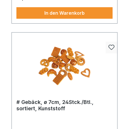
und sommerliche bühnenbilder.
In den Warenkorb
# Gebäck, ø 7cm, 24Stck./Btl.,
sortiert, Kunststoff
Setzen Sie mit dem Gebäck 24Stck./Btl. Akzente:
Ob in Schaufenstern, Events oder privaten
Räumen – dieses Produkt entfaltet überall seine