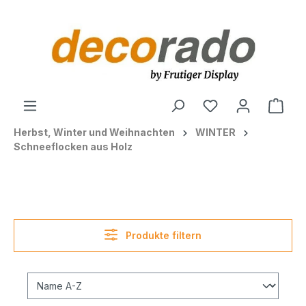
alt springen
Ware
Herbst, Winter und Weihnachten
WINTER
Schneeflocken aus Holz
Produkte filtern