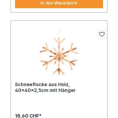
In den Warenkorb
Schneeflocke aus Holz,
40x40x2,5cm mit Hänger
Stern aus Holz selbststehend 30x30x8cm
naturfarben. Funktion trifft auf stilvolle Gestaltung.
Ein Must-have für detailverliebte Inszenierungen.
Exklusiv online erhältlich – diese Variante in Farbe
18,60 CHF*
überzeugt durch ihren hochwertigen Material-