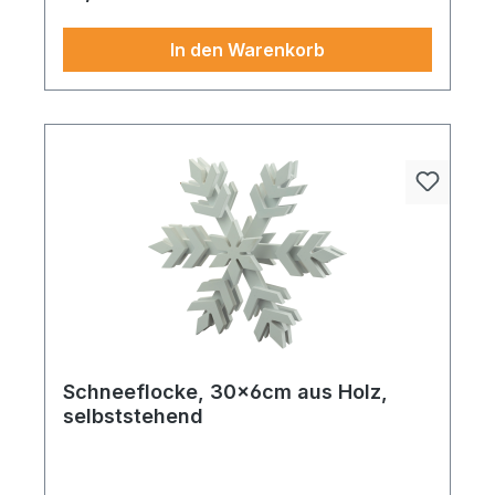
Look. Ideal für kreative Dekoideen und
anspruchsvolle Inszenierungen.
In den Warenkorb
Schneeflocke, 30x6cm aus Holz,
selbststehend
Ein elegantes Deko-Highlight, das Ihre
Winterlandschaft perfekt ergänzt. Schlitten aus
Holz, mit Hänger 24x11x7cm braun. Die elegante