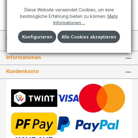
In den Warenkorb
dekorativen Klassiker.
Diese Website verwendet Cookies, um eine
bestmögliche Erfahrung bieten zu können.
Mehr
Informationen ...
Individuelle Projekte
Konfigurieren
Alle Cookies akzeptieren
Informationen
Kundenkonto