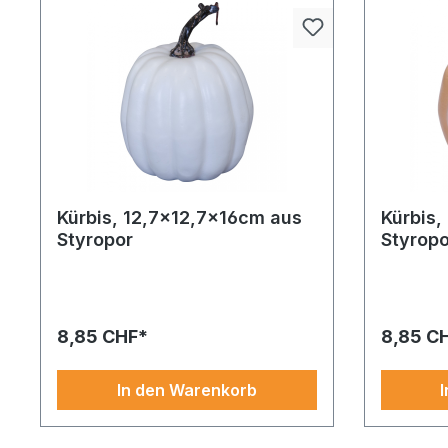
Kürbis, 12,7x12,7x16cm aus
Kürbis,
Styropor
Styropo
Kürbis aus Styropor 12: Ein echter
Kürbis aus
Blickfang in gold mit hochwertiger
Blickfang 
Material-Ausführung. Perfekt, um
Material-A
festliche Szenen mit Stil und Raffinesse
festliche 
8,85 CHF*
8,85 C
zu gestalten.
zu gestalt
In den Warenkorb