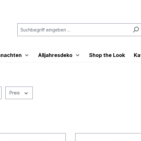
hnachten
Alljahresdeko
Shop the Look
Ka
Preis