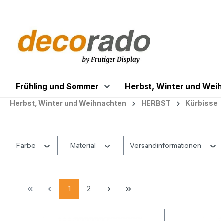
springen
Zur Hauptnavigation springen
Frühling und Sommer
Herbst, Winter und Wei
Herbst, Winter und Weihnachten
HERBST
Kürbisse
Farbe
Material
Versandinformationen
1
2