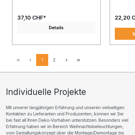
in weiß überzeugt durch ihren
Variante i
hochwertigen Material-Look. Ideal für
hochwertig
kreative Dekoideen und
kreative 
37,10 CHF*
22,20 
anspruchsvolle Inszenierungen.
anspruchs
Details
1
2
Individuelle Projekte
Mit unserer langjährigen Erfahrung und unseren vielseitigen
Kontakten zu Lieferanten und Produzenten, können wir Sie
bei fast all Ihren Deko-Vorhaben unterstützen. Besonders viel
Erfahrung haben wir im Bereich Weihnachtsbeleuchtungen,
vom Gestaltungskonzept über die Montage/Demontage bis