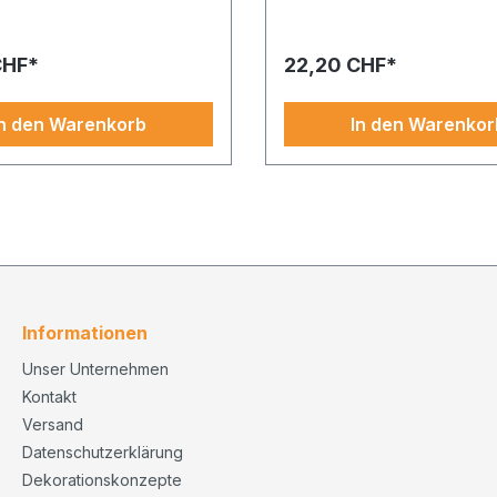
n gold überzeugt durch ihren
26 setzt mit Farbe und Materi
en Material-Look. Ideal für
eindrucksvolles Statement – i
Dekoideen und
Events, Präsentationen oder
CHF*
22,20 CHF*
volle Inszenierungen.
Schaufenster.
In den Warenkorb
In den Warenkor
Informationen
Unser Unternehmen
Kontakt
Versand
Datenschutzerklärung
Dekorationskonzepte