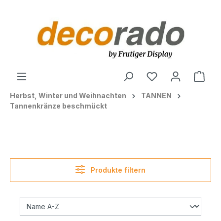
alt springen
Ware
Herbst, Winter und Weihnachten
TANNEN
Tannenkränze beschmückt
Produkte filtern