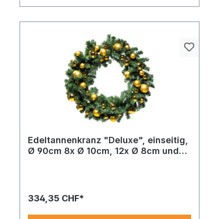
Edeltannenkranz "Deluxe", einseitig,
Ø 90cm 8x Ø 10cm, 12x Ø 8cm und
24x Ø 6cm mit 44 Kugeln in glänzend
und matt, aus PVC-Folie und
Kunststoff, mit 180 Tips, schwer
entflammbar nach EN71-2
334,35 CHF*