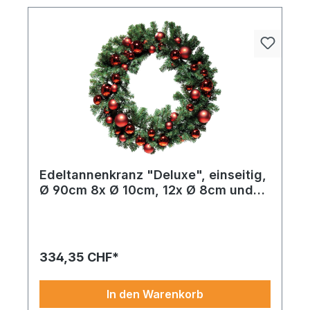
Edeltannenkranz "Deluxe", einseitig,
Ø 90cm 8x Ø 10cm, 12x Ø 8cm und
24x Ø 6cm mit 44 Kugeln in glänzend
und matt, aus PVC-Folie und
Kunststoff, mit 180 Tips, schwer
entflammbar nach EN71-2
334,35 CHF*
In den Warenkorb