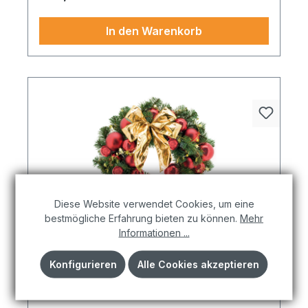
In den Warenkorb
Diese Website verwendet Cookies, um eine
bestmögliche Erfahrung bieten zu können.
Mehr
Informationen ...
Tannenkranz, ø 45cm, geschmückt,
Kunststoff
Konfigurieren
Alle Cookies akzeptieren
Glanzvoll und eindrucksvoll: Setzen Sie auf echte
Hingucker: Die tannenkranz geschmückt,
kunststoff in Rot/grün und 45cm bringt