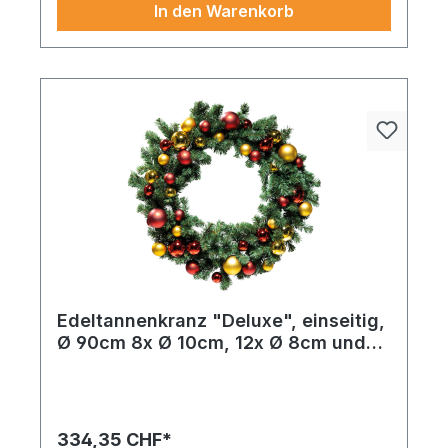
In den Warenkorb
Edeltannenkranz "Deluxe", einseitig,
Ø 90cm 8x Ø 10cm, 12x Ø 8cm und
24x Ø 6cm mit 44 Kugeln in glänzend
und matt, aus PVC-Folie und
Kunststoff, mit 180 Tips, schwer
entflammbar nach EN71-2
334,35 CHF*