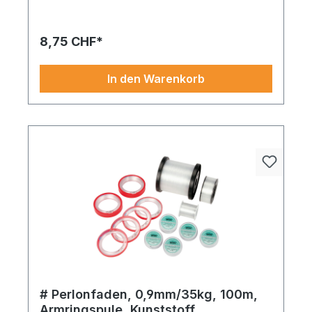
Akzente: Ob in Schaufenstern, Events oder
privaten Räumen – dieses Produkt entfaltet überall
seine Wirkung.
8,75 CHF*
In den Warenkorb
# Perlonfaden, 0,9mm/35kg, 100m,
Armringspule, Kunststoff