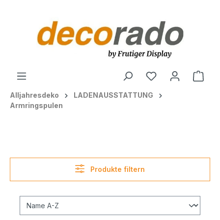
alt springen
Ware
Alljahresdeko
LADENAUSSTATTUNG
Armringspulen
Produkte filtern