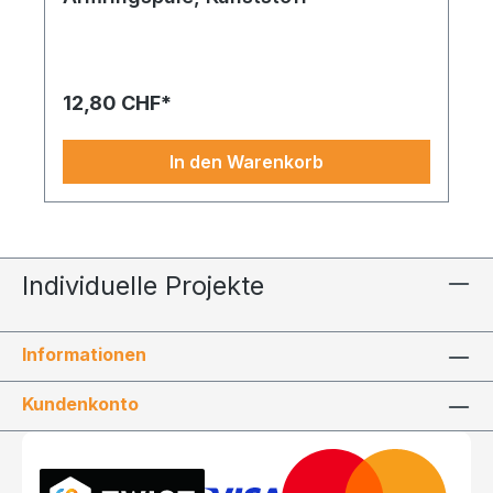
Perlonfaden Armringspule – stilvoll, durchdacht
und bereit für den großen Auftritt in Ihrem
Schaufenster oder Ihrer Präsentation.
12,80 CHF*
In den Warenkorb
Individuelle Projekte
Informationen
Kundenkonto