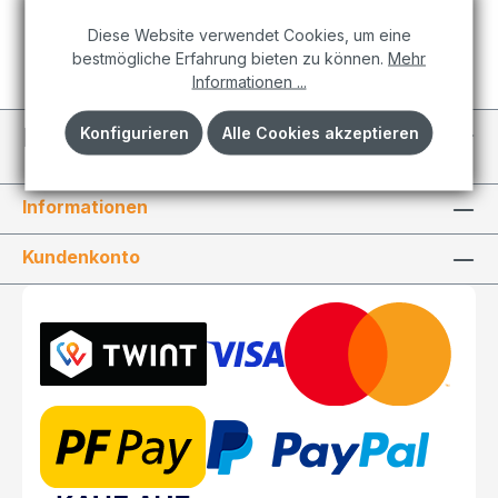
In den Warenkorb
Diese Website verwendet Cookies, um eine
bestmögliche Erfahrung bieten zu können.
Mehr
Informationen ...
Individuelle Projekte
Konfigurieren
Alle Cookies akzeptieren
Informationen
Kundenkonto