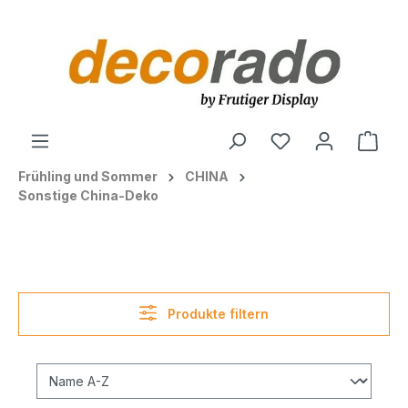
alt springen
Ware
Frühling und Sommer
CHINA
Sonstige China-Deko
Produkte filtern