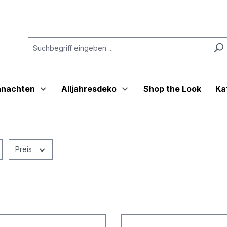
hnachten
Alljahresdeko
Shop the Look
Ka
Preis