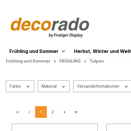
springen
Zur Hauptnavigation springen
Frühling und Sommer
Herbst, Winter und Wei
Frühling und Sommer
FRÜHLING
Tulpen
Farbe
Material
Versandinformationen
1
2