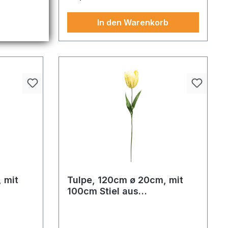
b
In den Warenkorb
 mit
Tulpe, 120cm ø 20cm, mit
100cm Stiel aus
off
Schaumstoff/Kunststoff
harakter
Ein durchdachtes Dekoelement
biegsam
Tulpe mit
Gefertigt aus hochwertigen
re
Materialien, Grasbündel mit