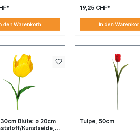
n jede stilvolle Dekoration.
Sammlung ideal.
CHF*
19,25 CHF*
In den Warenkorb
In den Warenkor
130cm Blüte: ø 20cm
Tulpe, 50cm
ststoff/Kunstseide,
l
ostück bringt Originalität
Ideal für Schaufenster, Buffe