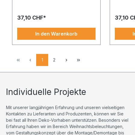
kreative Tischdekoration. Tulpe aus
und Detailv
Kunststoff/Kunstseide, mit Stiel 130cm,
Gestaltun
Blüte: ø 20cm orange. Durch die
Kunststoff
37,10 CHF*
37,10 C
authentische Optik und die
Blüte: ø 2
hochwertigen Materialien eignet sich
Verarbeit
dieses Produkt besonders für
Begleiter 
In den Warenkorb
anspruchsvolle Präsentationen.
thematisc
Verfügbar in unserem Shop – gleich
entdecken
mitbestellen.
setzen.
1
2
Individuelle Projekte
Mit unserer langjährigen Erfahrung und unseren vielseitigen
Kontakten zu Lieferanten und Produzenten, können wir Sie
bei fast all Ihren Deko-Vorhaben unterstützen. Besonders viel
Erfahrung haben wir im Bereich Weihnachtsbeleuchtungen,
vom Gestaltungskonzept über die Montage/Demontage bis