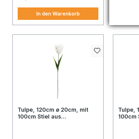
In den Warenkorb
Tulpe, 120cm ø 20cm, mit
Tulpe, 
100cm Stiel aus
100cm S
Schaumstoff/Kunststoff
Schaum
Ein Akzent voller Eleganz Durch sein
Ein stilvol
biegsam
biegsa
zeitloses Design, Tulpe mit Stiel,
Gefertigt
biegsam, unterstreicht es Ihre
Materialie