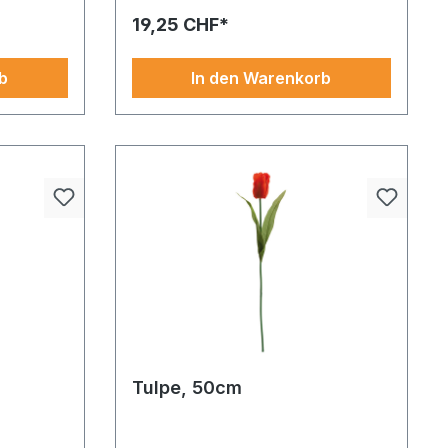
Frühlingsblüten ist ein Highlight, das
19,25 CHF*
sofort auffällt.
b
In den Warenkorb
Tulpe, 50cm
ts oder
Diese naturgetreue Nachbildung bringt