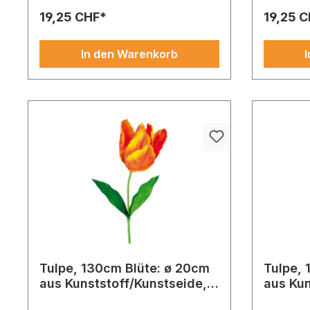
individuelle Einrichtung.
passt es i
19,25 CHF*
19,25 
In den Warenkorb
Tulpe, 130cm Blüte: ø 20cm
Tulpe, 
aus Kunststoff/Kunstseide,
aus Kun
mit Stiel
mit Stie
Ideal für Schaufenster, Events oder
Dieses Dek