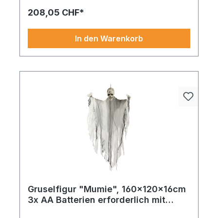
208,05 CHF*
In den Warenkorb
Gruselfigur "Mumie", 160x120x16cm
3x AA Batterien erforderlich mit
LEDs, aus Kunststoff/Stoff, Augen
Ideal für festliche Arrangements und