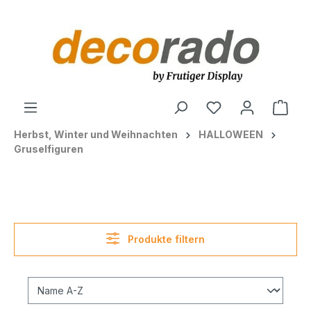
alt springen
Ware
Herbst, Winter und Weihnachten
HALLOWEEN
Gruselfiguren
Produkte filtern