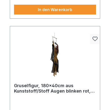
anspruchsvolle Dekoration. Für ein
stimmungsvolles Gesamtbild in jedem Raum oder
In den Warenkorb
Anlass.
Gruselfigur, 180x40cm aus
Kunststoff/Stoff Augen blinken rot,
vibriert & Soundeffekte
Dieses besondere stück verleiht Ihrer
Präsentation das gewisse Etwas. Gruselfigur
^Skelett´ aus Kunststoff/Stoff, bewegliche Arme,