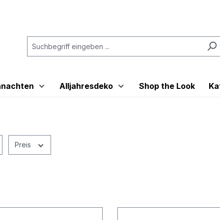
hnachten
Alljahresdeko
Shop the Look
Ka
Preis