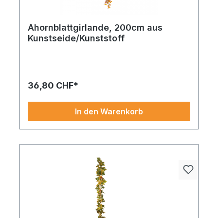
Ahornblattgirlande, 200cm aus
Kunstseide/Kunststoff
Ahornblattzweig aus Kunstseide/Kunststoff
60x40cm gelb/orange. Für Kenner besonderer
Details. In Kombination mit anderen
Dekoelementen besonders wirkungsvoll. Greifen
36,80 CHF*
Sie zu und dekorieren Sie stilvoll
In den Warenkorb