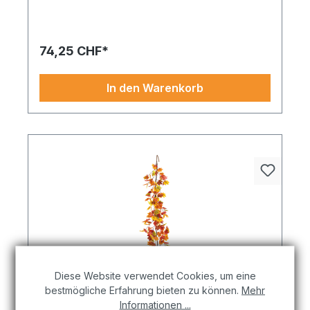
Ahornblattzweig aus Kunstseide/Kunststoff 90cm,
Stiel: 35cm braun/rot. Sorgt für Akzente, wo
klassische Deko nicht mehr reicht. Ideal zur
Verwendung in dekorativen Schaufenstern oder
74,25 CHF*
auf Events. Sofort bestellbar
In den Warenkorb
Diese Website verwendet Cookies, um eine
bestmögliche Erfahrung bieten zu können.
Mehr
Ahornblattgirlande, 180cm aus
Informationen ...