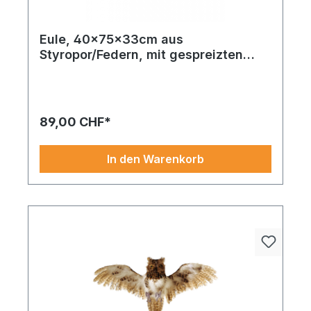
Eule, 40x75x33cm aus
Styropor/Federn, mit gespreizten
Flügeln, mit Hänger
Eule aus Styropor/Federn in weiß aus feinem
Material – verleiht jedem Arrangement eine
exklusive und feierliche Note.
89,00 CHF*
In den Warenkorb