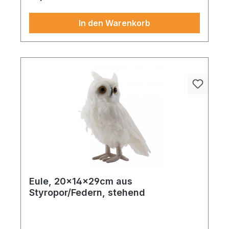
Dekoumgebung. Jetzt neu im Sortiment.
In den Warenkorb
Eule, 20x14x29cm aus
Styropor/Federn, stehend
Eule aus Styropor/Federn in Farbe aus feinem
Material – verleiht jedem Arrangement eine
exklusive und feierliche Note.