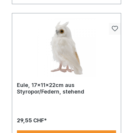
Eule, 17x11x22cm aus
Styropor/Federn, stehend
Eule aus Styropor/Federn – diese Variante in weiß
überzeugt durch ihren hochwertigen Material-
Look. Ideal für kreative Dekoideen und
anspruchsvolle Inszenierungen.
29,55 CHF*