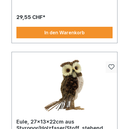
edlem Material für ein ausdrucksstarkes Highlight
in jeder Gestaltung.
29,55 CHF*
In den Warenkorb
Eule, 27x13x22cm aus
Styropor/Holzfaser/Stoff, stehend,