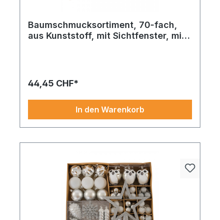
Baumschmucksortiment, 70-fach,
aus Kunststoff, mit Sichtfenster, mit
Sternen & Weihnachtsmännern
Baumschmucksortiment 90-fach – diese Variante
in silber überzeugt durch ihren hochwertigen
Kunststoff-Look. Ideal für kreative Dekoideen und
anspruchsvolle Inszenierungen.
44,45 CHF*
In den Warenkorb