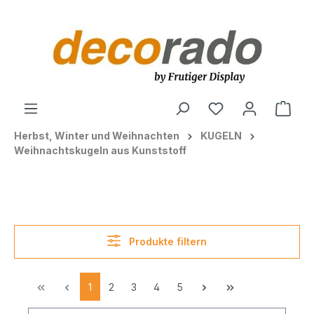
alt springen
Ware
Herbst, Winter und Weihnachten
KUGELN
Weihnachtskugeln aus Kunststoff
Produkte filtern
1
2
3
4
5