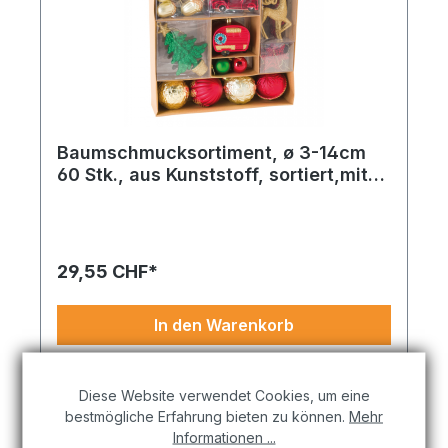
Baumschmucksortiment, ø 3-14cm
60 Stk., aus Kunststoff, sortiert,mit
Ornamente, Autos, Rentier,
Setzen Sie auf das Besondere: Weihnachtskugeln
Tannenbaum
9 Stk. aus Kunststoff in Farbe bringt festlichen
Glanz in Ihre Dekowelt.
29,55 CHF*
In den Warenkorb
Diese Website verwendet Cookies, um eine
bestmögliche Erfahrung bieten zu können.
Mehr
Informationen ...