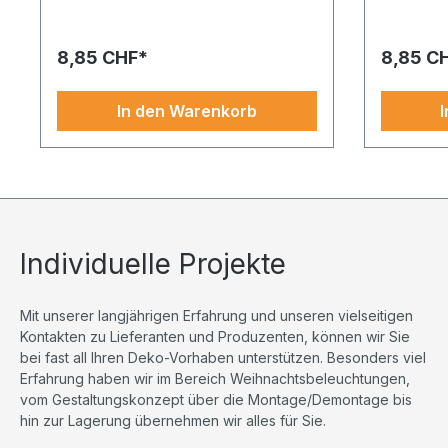
stimmungsvolle Gestaltungen.
– dieses D
Zedernzweig aus Kunststoff, beglittert,
Highlight
biegsam 80cm gold. Für Kenner
Styropor/S
8,85 CHF*
8,85 C
besonderer Details. Die klare
12cm fuchs
Formsprache fügt sich in viele
dekorativ 
Gestaltungsideen ein. Direkt verfügbar.
Produkt, d
In den Warenkorb
Eignet sich hervorragend als Blickfang
überzeugt
oder stilvolle Ergänzung im Raum. Für
Webshop. 
eine Dekowelt mit Stil – exklusiv bei
Verarbeit
uns erhältlich.
Design ma
einem Favo
Dekoratio
mit Stil – 
Individuelle Projekte
Mit unserer langjährigen Erfahrung und unseren vielseitigen
Kontakten zu Lieferanten und Produzenten, können wir Sie
bei fast all Ihren Deko-Vorhaben unterstützen. Besonders viel
Erfahrung haben wir im Bereich Weihnachtsbeleuchtungen,
vom Gestaltungskonzept über die Montage/Demontage bis
hin zur Lagerung übernehmen wir alles für Sie.