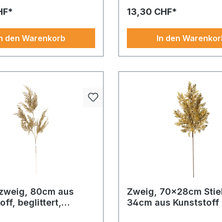
zen
HF*
13,30 CHF*
In den Warenkorb
In den Warenkor
zweig, 80cm aus
Zweig, 70x28cm Stiel
ff, beglittert,
34cm aus Kunststoff
m
Metall, mit grobem Gli
enster, Event oder Zuhause