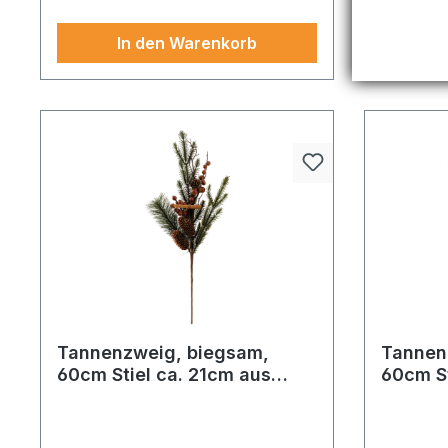
Farbe und Form sorgt für einen
160cm grü
einzigartigen Look. Sofort bestellbar.
Effekt. Fü
In den Warenkorb
Dank der robusten
Dank stabi
Kunststoffausführung und der
zuverlässi
auffälligen Farbgestaltung wird dieses
anspruchs
stück zum Blickfang in jeder
hochwerti
Umgebung. Ein echter
durchdach
Stimmungsträger für die schönste Zeit
Produkt z
des Jahres.
kreative D
Allrounder
Inszenier
Tannenzweig, biegsam,
Tannen
60cm Stiel ca. 21cm aus
60cm St
Kunststoff und Styropor, mit
Kunstst
Beeren, echten
Styropo
Tannenzapfen und
Tannen