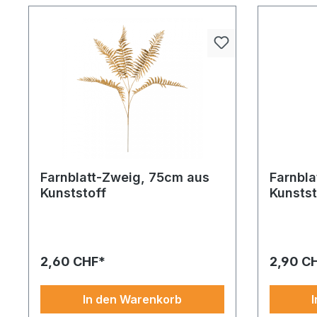
Farnblatt-Zweig, 75cm aus
Farnbla
Kunststoff
Kunstst
Farnblatt-Zweig aus Kunststoff 75cm
Korkenzie
gold. Für Kenner besonderer Details.
170cm bra
Formschön, zeitlos und universell
kombiniere
einsetzbar. Ideal ergänzt mit weiteren
Durchdach
2,60 CHF*
2,90 C
Artikeln
edel in de
entdecke
In den Warenkorb