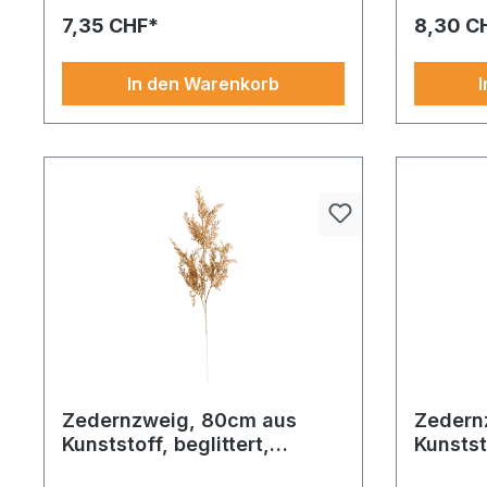
Zimtstangen
und Pil
7,35 CHF*
8,30 C
In den Warenkorb
Zedernzweig, 80cm aus
Zedern
Kunststoff, beglittert,
Kunststo
biegsam
biegsa
Ein festlicher Akzent für
Ob Schauf