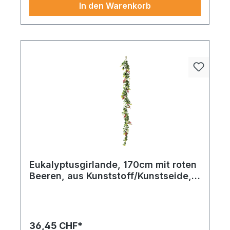
In den Warenkorb
Eukalyptusgirlande, 170cm mit roten
Beeren, aus Kunststoff/Kunstseide,
zum Hängen
Detailreich gestaltet und ausdrucksstark im Auftritt.
Beerengirlande aus Kunststoff/Kunstseide, zum
Hängen 150cm orange. Ein echter Klassiker in
neuem Look. Ein tolles Finish und hohe
36,45 CHF*
Materialqualität zeichnen dieses stück aus.