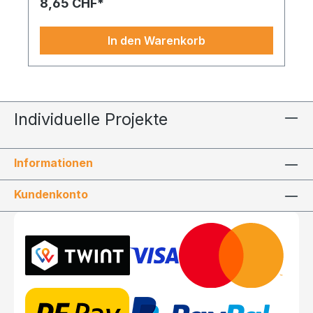
8,65 CHF*
seine Wirkung.
In den Warenkorb
Individuelle Projekte
Informationen
Kundenkonto