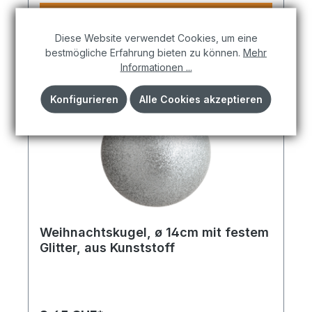
Arrangements mit realistischer Wirkung.
In den Warenkorb
Diese Website verwendet Cookies, um eine
bestmögliche Erfahrung bieten zu können.
Mehr
Informationen ...
Konfigurieren
Alle Cookies akzeptieren
Weihnachtskugel, ø 14cm mit festem
Glitter, aus Kunststoff
Setzen Sie mit dem Setzen Sie auf echte
Hingucker: Die weihnachtskugel mit festem glitter
Akzente: Ob in Schaufenstern, Events oder
privaten Räumen – dieses Produkt entfaltet überall