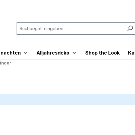
hnachten
Alljahresdeko
Shop the Look
Ka
änger