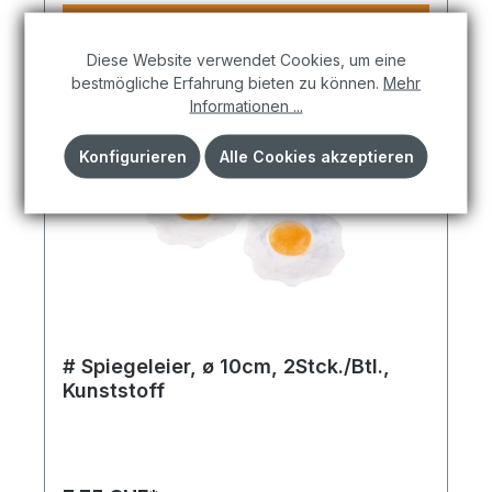
In den Warenkorb
Diese Website verwendet Cookies, um eine
bestmögliche Erfahrung bieten zu können.
Mehr
Informationen ...
Konfigurieren
Alle Cookies akzeptieren
# Spiegeleier, ø 10cm, 2Stck./Btl.,
Kunststoff
Perfekt für Themenwelten mit Charakter und
Wiedererkennungswert. Spiegeleier 2Stck./Btl.,
Kunststoff ø 10cm weiß/gelb. Ein Must-have für
alle, die kreative Gestaltung mit Qualität verbinden