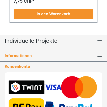
7,75 CHF*
möchten. Jetzt entdecken und dekorative
Highlights setzen.
In den Warenkorb
Individuelle Projekte
Informationen
Kundenkonto