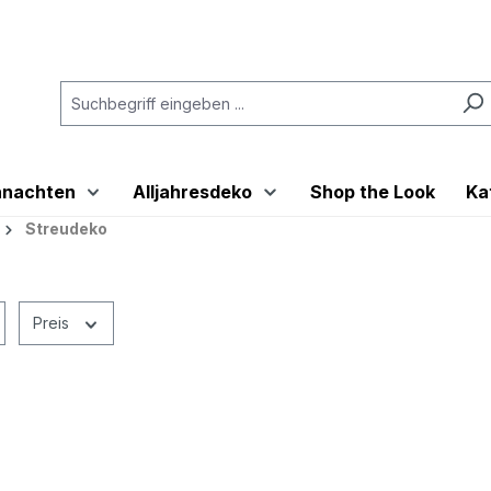
hnachten
Alljahresdeko
Shop the Look
Ka
Streudeko
Preis