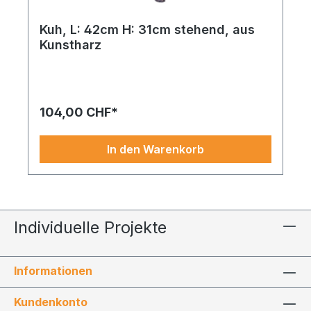
Kuh, L: 42cm H: 31cm stehend, aus
Kunstharz
Ein liebevoll gestaltetes Dekoelement, das Ihre
Themenwelt stilvoll ergänzt. Schildkröte aus
Kunstharz L: 36cm, B: 28cm natur. Kombinieren Sie
dieses stück mit passenden Accessoires für ein
104,00 CHF*
stimmiges Gesamtbild. Bringt Leichtigkeit und
Struktur in Ihre Gestaltung.
In den Warenkorb
Individuelle Projekte
Informationen
Kundenkonto