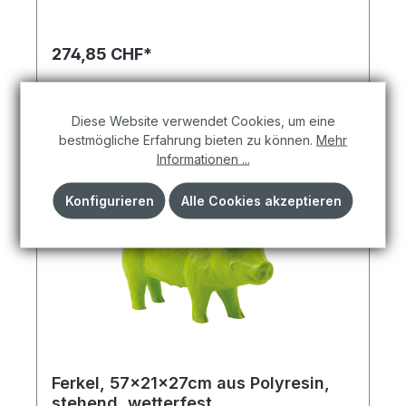
Materialien, Ferkel, stehend, aus Polyresin,
wetterfest, ist es sowohl praktisch als auch
dekorativ einsetzbar.
274,85 CHF*
In den Warenkorb
Diese Website verwendet Cookies, um eine
bestmögliche Erfahrung bieten zu können.
Mehr
Informationen ...
Konfigurieren
Alle Cookies akzeptieren
Ferkel, 57x21x27cm aus Polyresin,
stehend, wetterfest