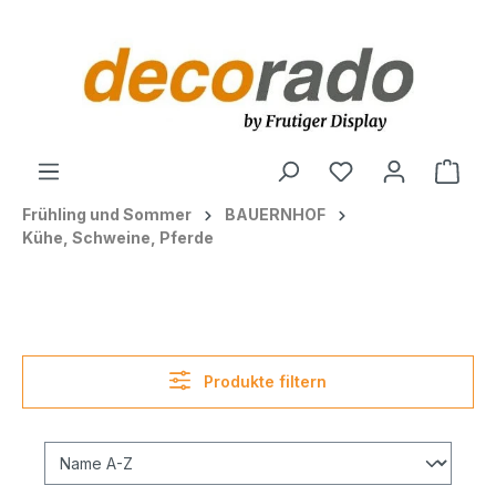
alt springen
Ware
Frühling und Sommer
BAUERNHOF
Kühe, Schweine, Pferde
Produkte filtern