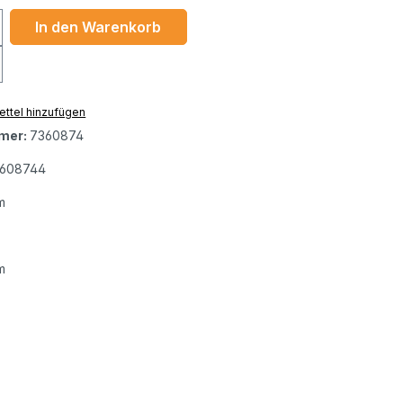
 Anzahl: Gib den gewünschten Wert ein 
In den Warenkorb
ttel hinzufügen
mer:
7360874
3608744
m
m