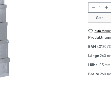
Produkt
Satz
Zum Merkze
Produktnum
EAN
401207
Länge
260 m
Höhe
135 mm
Breite
260 m