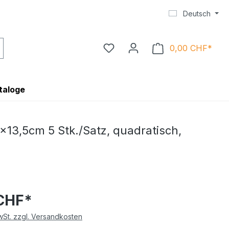
Deutsch
0,00 CHF*
Ware
taloge
3,5cm 5 Stk./Satz, quadratisch,
 CHF*
MwSt. zzgl. Versandkosten