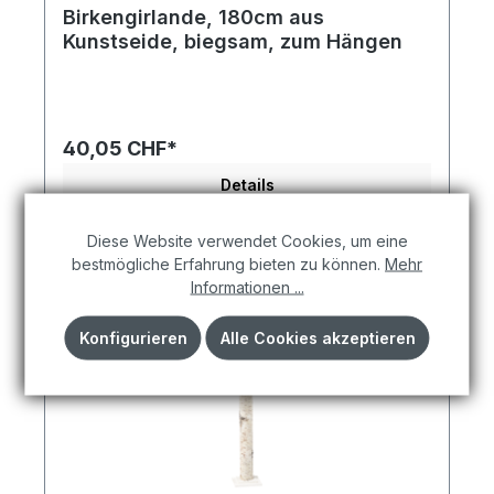
Birkengirlande, 180cm aus
Kunstseide, biegsam, zum Hängen
Ein stilvoller Akzent aus Naturmaterialien – perfekt
für kreative Arrangements. Birkenzweig aus
Kunstseide, biegsam 90cm, Stiel: 31cm grün/weiß.
Harmoniert ideal mit Trockenblumen, Jute, Holz
40,05 CHF*
oder anderen Naturmaterialien. Jetzt entdecken
und mit natürlichen Akzenten gestalten.
Details
Diese Website verwendet Cookies, um eine
bestmögliche Erfahrung bieten zu können.
Mehr
Informationen ...
Konfigurieren
Alle Cookies akzeptieren