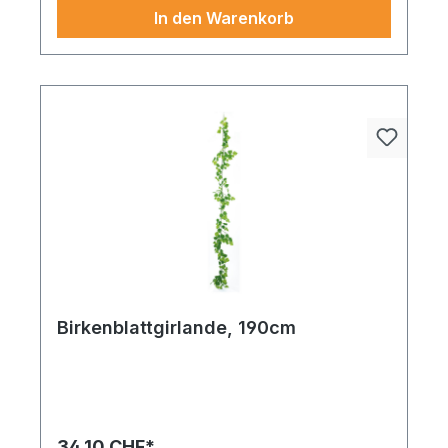
Optik machen sie zu einem Must-have für
In den Warenkorb
anspruchsvolle Dekofans.
Birkenblattgirlande, 190cm
Ein realistisches Accessoire für Themenwelten
rund um Lebensmittel und Genuss. Birkenblätter
zum Streuen 240 Stk. im Beutel 55x45mm grün.
Die Größe und Farbgebung orientieren sich an
34,10 CHF*