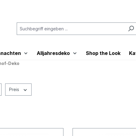
hnachten
Alljahresdeko
Shop the Look
Ka
hof-Deko
Preis