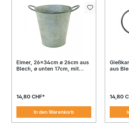
Eimer, 26x34cm ø 26cm aus
Gießka
Blech, ø unten 17cm, mit
aus Ble
Henkeln
Wanne aus Blech, mit Henkeln
Weinlaubg
39x16,5x22cm grau. Ein charmantes
180cm grün
Detail für Ihre Einrichtung. Dank stabiler
in Szene g
Ausführung vielseitig und zuverlässig
hohe Mate
14,80 CHF*
14,80 
nutzbar. Jetzt in unserem Sortiment
stück aus.
entdecken
In den Warenkorb