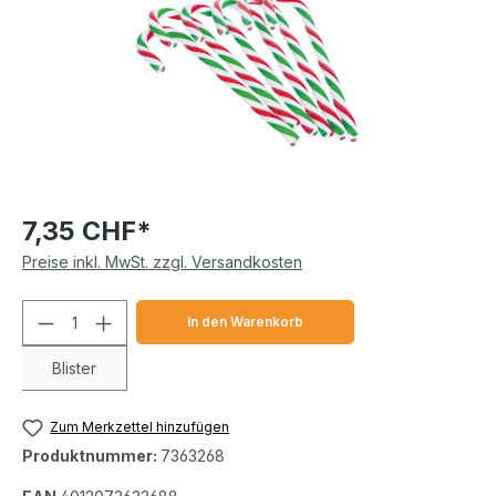
7,35 CHF*
Preise inkl. MwSt. zzgl. Versandkosten
Produkt Anzahl: Gib den gewünschten We
In den Warenkorb
Blister
Zum Merkzettel hinzufügen
Produktnummer:
7363268