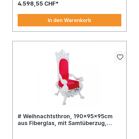
4.598,55 CHF*
In den Warenkorb
# Weihnachtsthron, 190x95x95cm
aus Fiberglas, mit Samtüberzug,
prunkvoll verziert mit Löwenköpfen,
Gigantbaum ^Premium´ 3.360 Tips in grün aus
gepolstert
feinem Kunststoff – verleiht jedem Arrangement