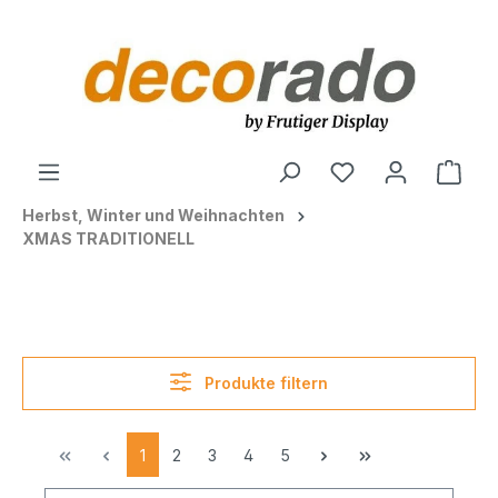
alt springen
Ware
Herbst, Winter und Weihnachten
XMAS TRADITIONELL
Produkte filtern
1
2
3
4
5