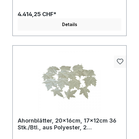
eine exklusive und feierliche Note.
4.414,25 CHF*
Details
Ahornblätter, 20x16cm, 17x12cm 36
Stk./Btl., aus Polyester, 2
verschiedene Größen
Ahornblätter 36 Stk./Btl., aus Polyester, 2