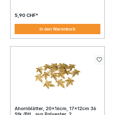
verschiedene Größen 20x16cm, 17x12cm gold.
Gestalten Sie Ihr Ambiente stilvoll und individuell. In
Kombination mit anderen Dekoelementen
5,90 CHF*
besonders wirkungsvoll. Einfach online bestellen
In den Warenkorb
Ahornblätter, 20x16cm, 17x12cm 36
Stk./Btl., aus Polyester, 2