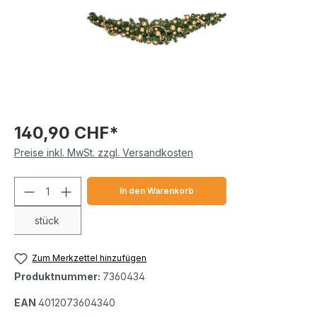
140,90 CHF*
Preise inkl. MwSt. zzgl. Versandkosten
Produkt Anzahl: Gib den gewünschten We
In den Warenkorb
stück
Zum Merkzettel hinzufügen
Produktnummer:
7360434
EAN
4012073604340