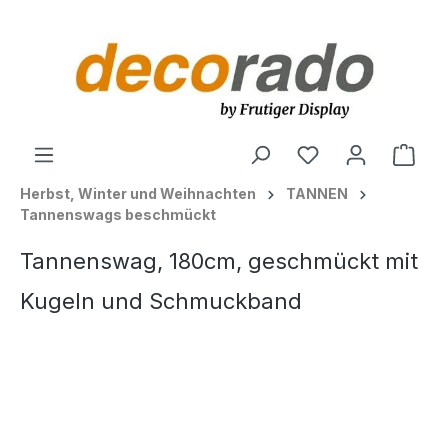
alt springen
Ware
Herbst, Winter und Weihnachten
TANNEN
Tannenswags beschmückt
Tannenswag, 180cm, geschmückt mit
Kugeln und Schmuckband
Bildergalerie überspringen