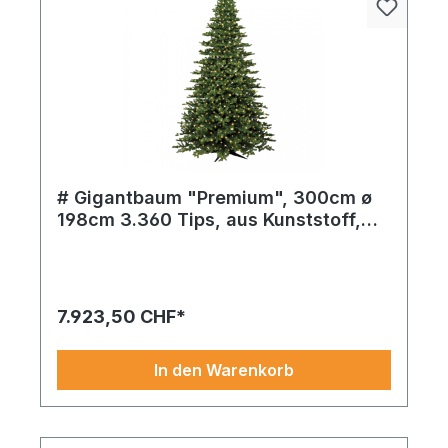
# Gigantbaum "Premium", 300cm ø
198cm 3.360 Tips, aus Kunststoff,
1.440 LEDs, Metallständer, für innen
Kombinieren Sie Stil mit Qualität: Gigantbaum
und außen
^Premium´ 5.868 Tips, gefertigt aus Kunststoff in
weiß, lässt Ihre Dekoration besonders wirken.
7.923,50 CHF*
In den Warenkorb