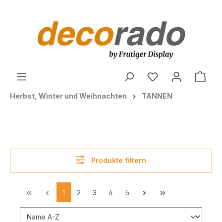
alt springen
Ware
Herbst, Winter und Weihnachten
TANNEN
Produkte filtern
1
2
3
4
5