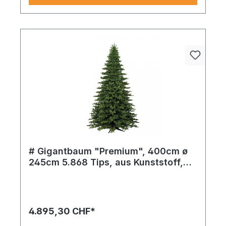
# Gigantbaum "Premium", 400cm ø
245cm 5.868 Tips, aus Kunststoff,
mit Metallständer, für innen und
Gigantbaum ^Premium´ 9.936 Tips in grün aus
außen
feinem Kunststoff – verleiht jedem Arrangement
eine exklusive und feierliche Note.
4.895,30 CHF*