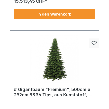
15.513,45 CHF*
In den Warenkorb
# Gigantbaum "Premium", 500cm ø
292cm 9.936 Tips, aus Kunststoff, mit
Metallständer, für innen und außen
Gigantbaum ^Premium´ 3.360 Tips sorgt mit weiß
und edlem Kunststoff für ein ausdrucksstarkes