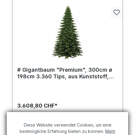
# Gigantbaum "Premium", 300cm ø
198cm 3.360 Tips, aus Kunststoff,
mit Metallständer, für innen und
Gigantbaum ^Premium´ 5.868 Tips in grün aus
außen
feinem Kunststoff – verleiht jedem Arrangement
eine exklusive und feierliche Note.
3.608,80 CHF*
In den Warenkorb
Diese Website verwendet Cookies, um eine
bestmögliche Erfahrung bieten zu können.
Mehr