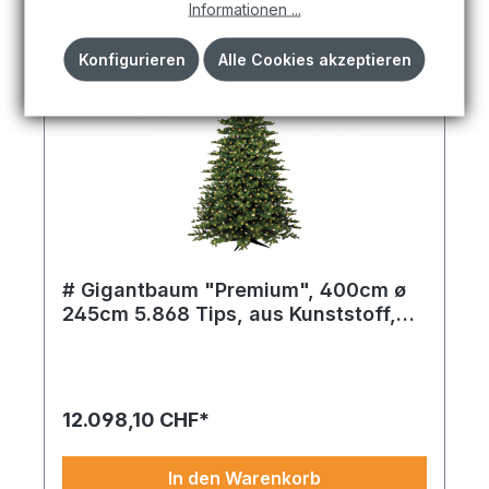
Informationen ...
Konfigurieren
Alle Cookies akzeptieren
# Gigantbaum "Premium", 400cm ø
245cm 5.868 Tips, aus Kunststoff,
2.160 LEDs, Metallständer, für innen
Diese Version von Gigantbaum ^Premium´ 9.936
und außen
Tips setzt mit weiß und Kunststoff ein
eindrucksvolles Statement – ideal für Events,
Präsentationen oder Schaufenster.
12.098,10 CHF*
In den Warenkorb