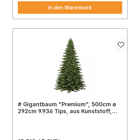
In den Warenkorb
# Gigantbaum "Premium", 500cm ø
292cm 9.936 Tips, aus Kunststoff,
3.000 LEDs, Metallständer, für innen
LED Lichterkette 200 LEDs in weiß aus feinem
und außen
Material – verleiht jedem Arrangement eine
exklusive und feierliche Note.