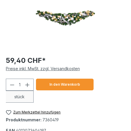
59,40 CHF*
Preise inkl. MwSt. zzgl. Versandkosten
Produkt Anzahl: Gib den gewünschten We
In den Warenkorb
stück
Zum Merkzettel hinzufügen
Produktnummer:
7360419
EAN
4012073604197