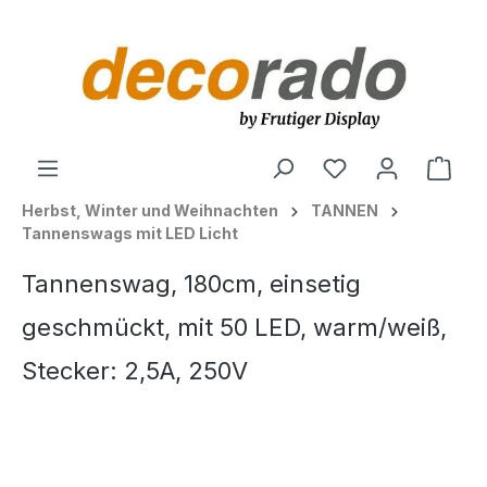
alt springen
Ware
Herbst, Winter und Weihnachten
TANNEN
Tannenswags mit LED Licht
Tannenswag, 180cm, einsetig
geschmückt, mit 50 LED, warm/weiß,
Stecker: 2,5A, 250V
Bildergalerie überspringen