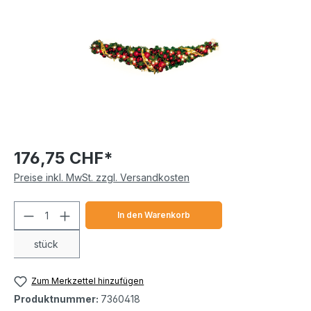
176,75 CHF*
Preise inkl. MwSt. zzgl. Versandkosten
Produkt Anzahl: Gib den gewünschten We
In den Warenkorb
stück
Zum Merkzettel hinzufügen
Produktnummer:
7360418