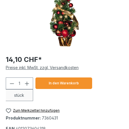
14,10 CHF*
Preise inkl. MwSt. zzgl. Versandkosten
Produkt Anzahl: Gib den gewünschten We
In den Warenkorb
stück
Zum Merkzettel hinzufügen
Produktnummer:
7360431
EAN
4012073604319