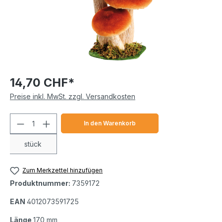
14,70 CHF*
Preise inkl. MwSt. zzgl. Versandkosten
Produkt Anzahl: Gib den gewünschten We
In den Warenkorb
stück
Zum Merkzettel hinzufügen
Produktnummer:
7359172
EAN
4012073591725
Länge
170 mm