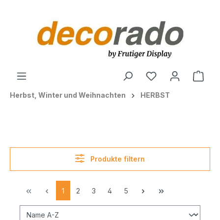
alt springen
Ware
Herbst, Winter und Weihnachten
HERBST
Produkte filtern
1
2
3
4
5