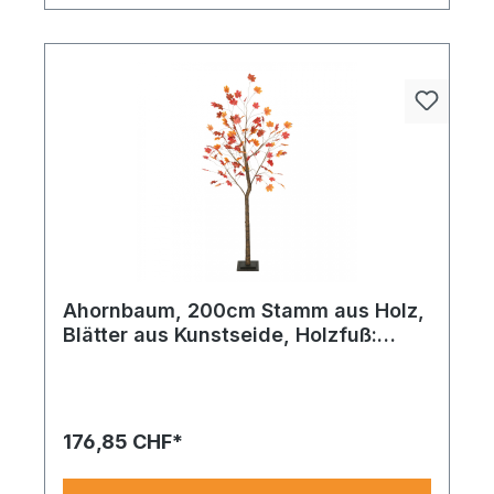
Ahornbaum, 200cm Stamm aus Holz,
Blätter aus Kunstseide, Holzfuß:
24x24x4cm
Baum aus Holz, beschneit, Holzfuß: 17x17x2cm
125cm braun/weiß. Bringt neuen Glanz in Ihre
Dekoration
176,85 CHF*