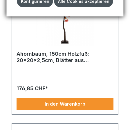
Konfigurieren
Alle Cookies akzeptieren
Ahornbaum, 150cm Holzfuß:
20x20x2,5cm, Blätter aus
Kunstseide,Stamm aus Hartpappe
Ahornbaum Blätter aus Kunstseide,Stamm aus
Hartpappe 90cm, Holzfuß: 15x15x2,5cm braun/rot.
Ein echter Klassiker in neuem Look. Das Design
lässt viele kreative Interpretationen zu. Jetzt
176,85 CHF*
online entdecken
In den Warenkorb