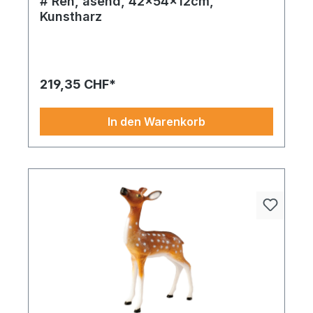
# Reh, äsend, 42x54x12cm,
Kunstharz
Reh – ein zuverlässiger Begleiter für saisonale
Highlights. Die Verarbeitung und Farbwahl laden
zum Dekorieren ein.
219,35 CHF*
In den Warenkorb