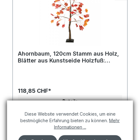
Ahornbaum, 120cm Stamm aus Holz,
Blätter aus Kunstseide Holzfuß:
17x17x2cm
Ahornbaum Stamm aus Holz, Blätter aus
Kunstseide, Holzfuß: 24x24x4cm 200cm
braun/rot. Vielseitig und wirkungsvoll in Szene
gesetzt. Das hochwertige Material unterstreicht
118,85 CHF*
die Qualität. Einfach online bestellen
Details
Diese Website verwendet Cookies, um eine
bestmögliche Erfahrung bieten zu können.
Mehr
Informationen ...