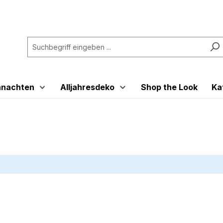
hnachten
Alljahresdeko
Shop the Look
Ka