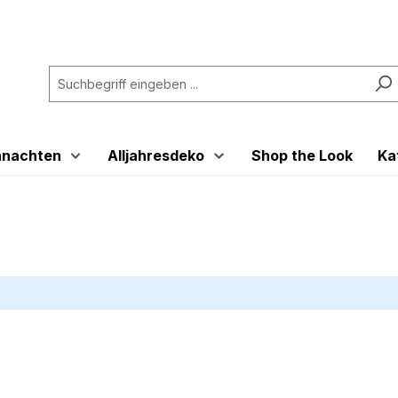
hnachten
Alljahresdeko
Shop the Look
Ka