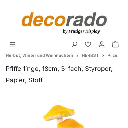
alt springen
Ware
Herbst, Winter und Weihnachten
HERBST
Pilze
Pfifferlinge, 18cm, 3-fach, Styropor,
Papier, Stoff
Bildergalerie überspringen