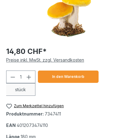
14,80 CHF*
Preise inkl. MwSt. zzgl. Versandkosten
Produkt Anzahl: Gib den gewünschten We
In den Warenkorb
stück
Zum Merkzettel hinzufügen
Produktnummer:
7347411
EAN
4012073474110
Länge
180 mm