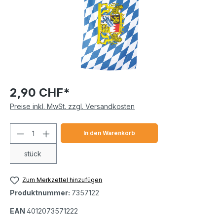
2,90 CHF*
Preise inkl. MwSt. zzgl. Versandkosten
Produkt Anzahl: Gib den gewünschten We
In den Warenkorb
stück
Zum Merkzettel hinzufügen
Produktnummer:
7357122
EAN
4012073571222