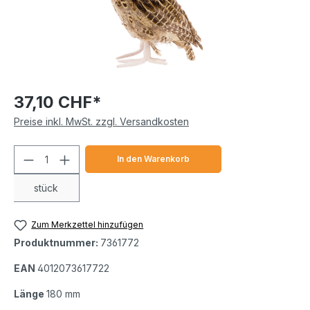
37,10 CHF*
Preise inkl. MwSt. zzgl. Versandkosten
Produkt Anzahl: Gib den gewünschten We
In den Warenkorb
stück
Zum Merkzettel hinzufügen
Produktnummer:
7361772
EAN
4012073617722
Länge
180 mm