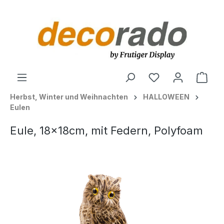
alt springen
Ware
Herbst, Winter und Weihnachten
HALLOWEEN
Eulen
Eule, 18x18cm, mit Federn, Polyfoam
Bildergalerie überspringen